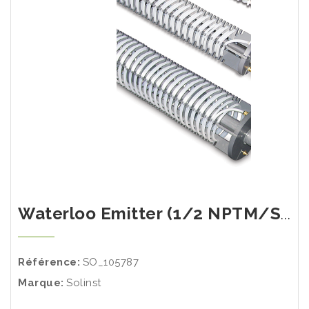
Waterloo Emitter (1/2 NPTM/Silicon) - longueur 51"
Référence:
SO_105787
Marque:
Solinst