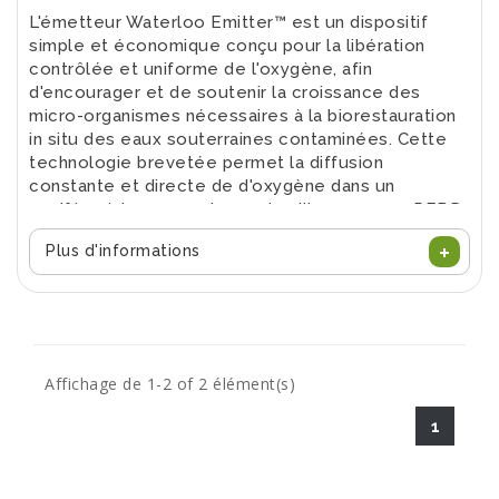
La libération soutenue favorise de l'activité
L'émetteur Waterloo Emitter™ est un dispositif
microbienne de manière constante
simple et économique conçu pour la libération
Facilité d'installation et de démontage
contrôlée et uniforme de l'oxygène, afin
Peu d'entretien et de manipulation
d'encourager et de soutenir la croissance des
Pas de perte amendement en raison de
micro-organismes nécessaires à la biorestauration
«bullage»
in situ des eaux souterraines contaminées. Cette
Pas de substances dangereuses introduites
technologie brevetée permet la diffusion
ou produites
constante et directe de d'oxygène dans un
Pas de préparations à mélanger, manipuler ou
aquifère à travers un tuyau de silicone ou en PEBD
injecter
sous pression.
Plus d'informations
Aucune source d'électricité requise
Données techniques
Diamètre au choix : 1,8, 3,8 ou 5,8 pouces.
Pour des puits de 50, 100 ou 150 mm
Le Waterloo Emitter™ de 130 cm de long peut
être installé individuellement ou empilé pour
Affichage de 1-2 of 2 élément(s)
assurer une couverture complète du panache
de contaminants. Il est également efficace
1
pour les applications horizontales
Fonctionnement : l'émetteur
Waterloo
se