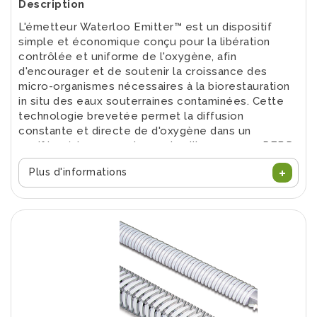
Description
L'émetteur Waterloo Emitter™ est un dispositif
simple et économique conçu pour la libération
contrôlée et uniforme de l'oxygène, afin
d'encourager et de soutenir la croissance des
micro-organismes nécessaires à la biorestauration
in situ des eaux souterraines contaminées. Cette
technologie brevetée permet la diffusion
constante et directe de d'oxygène dans un
aquifère à travers un tuyau de silicone ou en PEBD
sous pression.
Plus d'informations
Données techniques
Diamètre au choix : 1,8, 3,8 ou 5,8 pouces.
Pour des puits de 50, 100 ou 150 mm
Le Waterloo Emitter™ de 130 cm de long peut
être installé individuellement ou empilé pour
assurer une couverture complète du panache
de contaminants. Il est également efficace
pour les applications horizontales
Fonctionnement : l'émetteur
Waterloo
se