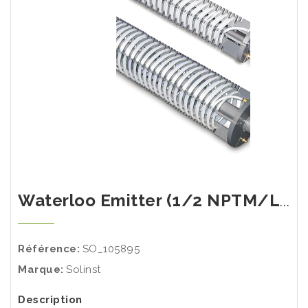
compose d'un tuyau de silicone ou de
polyéthylène enroulé autour d'un cadre en
PVC. Quand un fluide est introduit dans la
tuyauterie, un gradient de concentration est
créé entre l'intérieur du tube et la nappe
phréatique.
L'émetteur fonctionne conformément à la loi
de Fick, où la diffusion se fera jusqu'à ce qu'il
soit en équilibre chimique entre la
concentration intérieur et extérieur de la
tuyauterie. Il en résulte une diffusion continue
dans la nappe phréatique.
Quand un gaz est appliquée dans l'émetteur, il
Waterloo Emitter (1/2 NPTM/LDPE) - longueur 51"
existe une corrélation directe entre une
augmentation de la pression appliquée et une
augmentation de la quantité de gaz qui se
Référence:
SO_105895
diffuse dans les eaux souterraines.
Marque:
Solinst
Avantages
Faible coût
Description