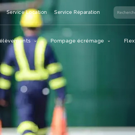
Service Location
Service Réparation
rélèvements
Pompage écrémage
Flex