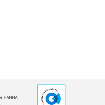
té HANNA
é