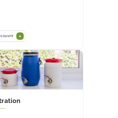
couvrir
tration