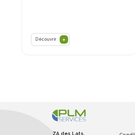
Découvrir
ZA des Lats,
Condi