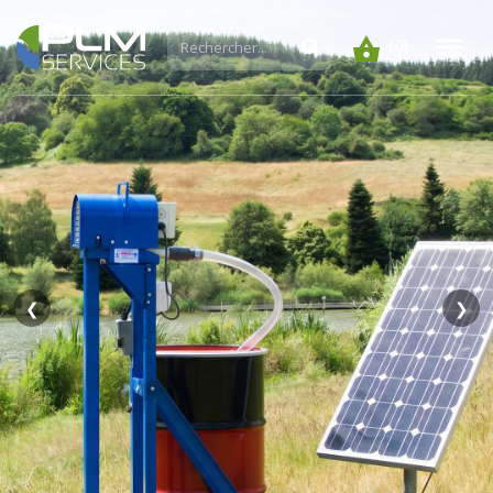
(0)
❮
❯