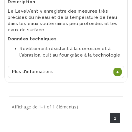
Description
Le LevelVent 5 enregistre des mesures très
précises du niveau et de la température de l’eau
dans les eaux souterraines peu profondes et les
eaux de surface.
Données techniques
Revêtement résistant à la corrosion et à
l'abrasion, cuit au four grâce à la technologie
de polymérisation.
Capteur de pression calibré pour des mesures
Plus d'informations
de niveau d'eau très précises : 0,05 % de la
pleine échelle.
Tête de puits compacte, simplifiant le
déploiement grâce à un ensemble de
bouchon de puits Solinst de 5 cm.
Affichage de 1-1 of 1 élément(s)
Câbles de communication et accessoires
directement connectés à la tête de puits.
1
Batterie longue durée incluse dans
l'enregistreur.