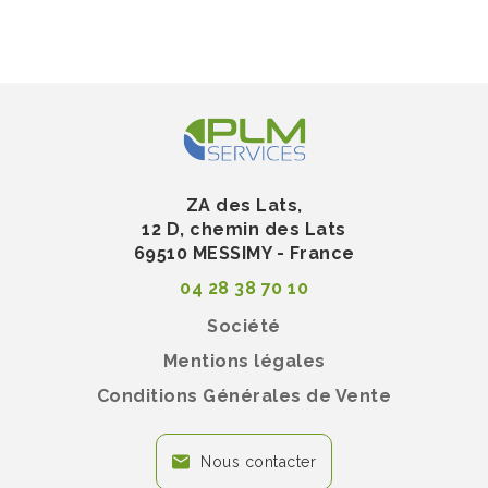
Filtres hydrophobes et dessicants intégrés :
inutiles à remplacer, maintenance réduite.
Applications
Idéal pour un déploiement en faible
profondeur : jusqu'à 20 m (65 pi) d'immersion
Caractérisation des aquifères : essais de
pompage, essais de slug, etc.
Jaugeage des cours d'eau, gestion des lacs,
ZA des Lats,
des réservoirs et des barrages
12 D, chemin des Lats
Surveillance des bassins versants et de la
69510 MESSIMY - France
recharge
04 28 38 70 10
Surveillance des eaux pluviales et du
ruissellement
Société
Mesure de l'approvisionnement en eau et du
niveau des réservoirs
Mentions légales
Surveillance à long terme du niveau d'eau des
Conditions Générales de Vente
puits et des eaux de surface
Nous contacter