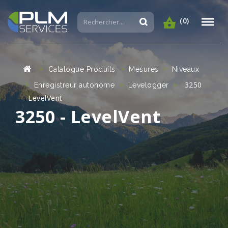
(0)
Catalogue Produits
Mesures
Niveaux
3250
Enregistreur autonome
Levelogger
- LevelVent
3250 - LevelVent