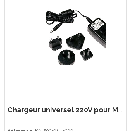
Chargeur universel 220V pour MiniRAE 3000/MiniRAE Lite
Référence:
RA_500-0114-000