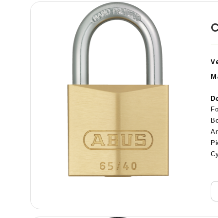
C
Ve
M
De
Fo
Bo
An
Pi
Cy