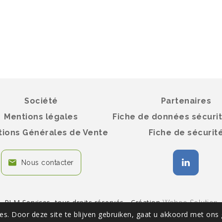
Société
Partenaires
Mentions légales
Fiche de données sécuri
tions Générales de Vente
Fiche de sécurit
Nous contacter
PLM Services, tous droits réservés - Création
Webeo Solution
s. Door deze site te blijven gebruiken, gaat u akkoord met ons 