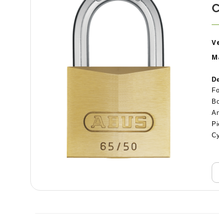
C
Ve
M
De
Fo
Bo
An
Pi
Cy