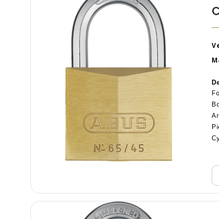
C
Ve
M
De
Fo
Bo
An
Pi
Cy