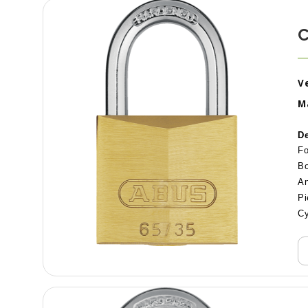
C
Ve
M
De
Fo
Bo
An
Pi
Cy