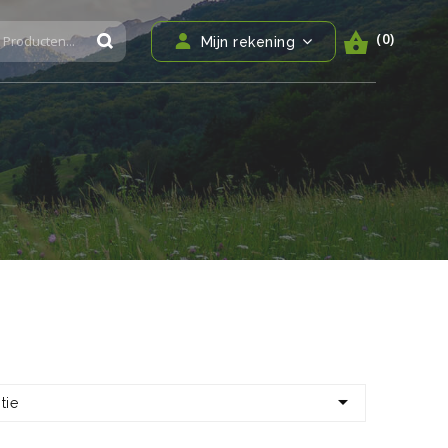
(0)
Mijn rekening

tie